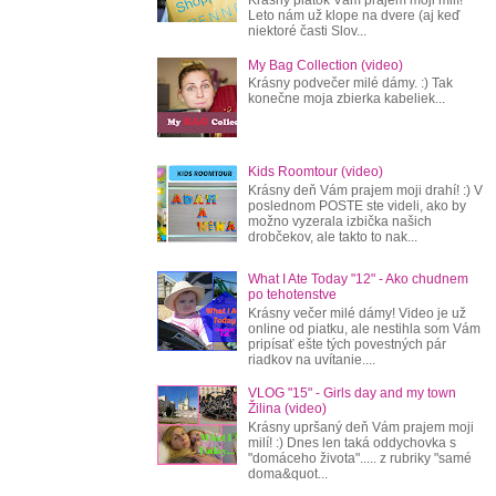
Leto nám už klope na dvere (aj keď
niektoré časti Slov...
My Bag Collection (video)
Krásny podvečer milé dámy. :) Tak
konečne moja zbierka kabeliek...
Kids Roomtour (video)
Krásny deň Vám prajem moji drahí! :) V
poslednom POSTE ste videli, ako by
možno vyzerala izbička našich
drobčekov, ale takto to nak...
What I Ate Today "12" - Ako chudnem
po tehotenstve
Krásny večer milé dámy! Video je už
online od piatku, ale nestihla som Vám
pripísať ešte tých povestných pár
riadkov na uvítanie....
VLOG "15" - Girls day and my town
Žilina (video)
Krásny upršaný deň Vám prajem moji
milí! :) Dnes len taká oddychovka s
"domáceho života"..... z rubriky "samé
doma&quot...