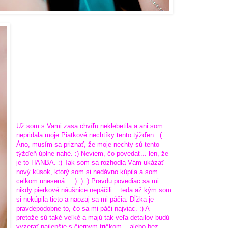
Už som s Vami zasa chvíľu neklebetila a ani som
nepridala moje Piatkové nechtíky tento týžďen. :(
Áno, musím sa priznať, že moje nechty sú tento
týžďeň úplne nahé. :) Neviem, čo povedať... len, že
je to HANBA. :) Tak som sa rozhodla Vám ukázať
nový kúsok, ktorý som si nedávno kúpila a som
celkom unesená... :) :) :) Pravdu povediac sa mi
nikdy pierkové náušnice nepáčili... teda až kým som
si nekúpila tieto a naozaj sa mi páčia. Dĺžka je
pravdepodobne to, čo sa mi páči najviac. :) A
pretože sú také veľké a majú tak veľa detailov budú
vyzerať najlepšie s čiernym tričkom... alebo bez