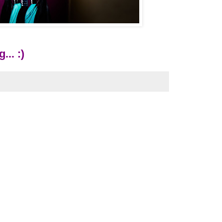
... :)