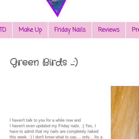
TD
Make Up
Friday Nails
Reviews
Pr
Green Birds ...:)
I haven't talk to you for a while now and
I haven't even updated my Friday nails. :( Yes, I
have to admit that my nails are completely naked
this week. :) I don't know what to say.... only... Its a