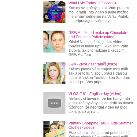
What I Ate Today "11" (video)
Krásny sviatočný piatok Vám prajem
moji drahí! Toto video o jedle možno
nieje najvhodnejšie na Veľký Piatok,
ale pripravujem v ňom ry...
GRWM - I heart make up Chocolate
and Peaches Pallete (video)
Kriste! Na tejto fotke je fakt vidno
"power of make up"! :) Ako som Vám
sľúbila, tak prichádzam s kecacím
GRWM a "bro...
Q&A - Život v zahraničí (Írsko)
Krásny piatok Vám prajem moji milí!
Tak a je to tu! V spolupráci s ďalšou
maminkárskou Youtuberkou Sandrou
sme si pre Vás pripra...
VLOG "16" - English day (video)
Niekedy si hovorím, že ten babybrain
je fakt reálny! Aby niekto zistil po dvoch
týždňoch, že nepridal video na blog,
tak to je už aj na ...
Primark Shopping Haul - Kids Summer
Clothes (video)
Ešte stíham, ešte je pred polnocou! :)
Krásny piatok Vám prajem moji milí!