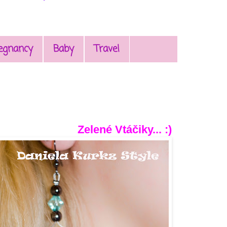
egnancy
Baby
Travel
Zelené Vtáčiky... :)