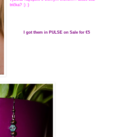
trička? :) :)
I got them in PULSE on Sale for €5