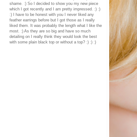
shame. :) So I decided to show you my new piece
which I got recently and I am pretty impressed. :) :)
:) I have to be honest with you I never liked any
feather earrings before but I got those as I really
liked them. It was probably the length what I like the
most. :) As they are so big and have so much
detailing on I really think they would look the best
with some plain black top or without a top? :) :) :)