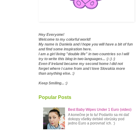
Hey Everyone!
Welcome to my colorful world!
My name is Daniela and I hope you will have a bit of fun
and find some inspiration here.
I am a girl living "double life" in two countries so I will
try to write this blog in two languages... :) :) :)
Even if Ireland became my second home I did not
forget where I came from and I love Slovakia more
than anything else. :)
Keep Smiling... :)
Popular Posts
Best Baby Wipes Under 1 Euro (video)
A konečne je to tu! Podarilo sa mi dať
dokopy všetky detské obrúsky pod
jedno Euro a porovnať ich. :)