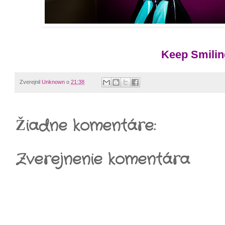
Keep Smiling
Zverejnil
Unknown
o
21:38
Žiadne komentáre:
Zverejnenie komentára