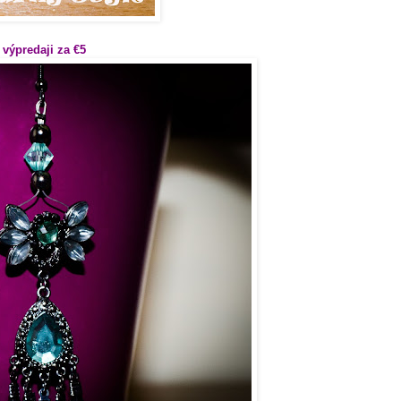
výpredaji za
€
5