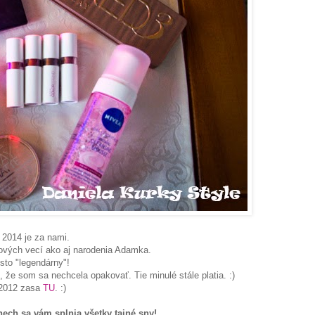
 2014 je za nami.
nových vecí ako aj narodenia Adamka.
sto "legendárny"!
, že som sa nechcela opakovať. Tie minulé stále platia. :)
2012 zasa
TU
. :)
ech sa vám splnia všetky tajné sny!