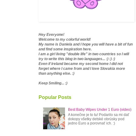
Hey Everyone!
Welcome to my colorful world!
My name is Daniela and I hope you will have a bit of fun
and find some inspiration here.
I am a girl living "double life" in two countries so I will
try to write this blog in two languages... :) :) :)
Even if Ireland became my second home I did not
forget where I came from and I love Slovakia more
than anything else. :)
Keep Smiling... :)
Popular Posts
Best Baby Wipes Under 1 Euro (video)
A konečne je to tu! Podarilo sa mi dať
dokopy všetky detské obrúsky pod
jedno Euro a porovnať ich. :)