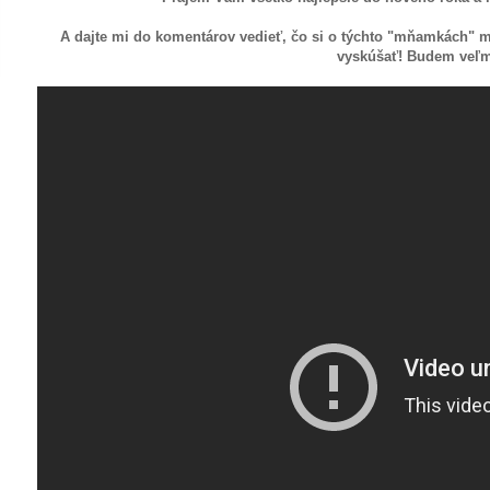
A dajte mi do komentárov vedieť, čo si o týchto "mňamkách" my
vyskúšať! Budem veľmi 