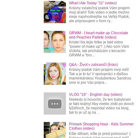
What I Ate Today "11" (video)
Krásny sviatočný piatok Vám prajem
moji drahí! Toto video o jedle možno
nieje najvhodnejšie na Veľký Piatok,
ale pripravujem v ňom ry...
GRWM - I heart make up Chocolate
and Peaches Pallete (video)
Kriste! Na tejto fotke je fakt vidno
"power of make up"! :) Ako som Vám
sľúbila, tak prichádzam s kecacím
GRWM a "bro...
Q&A - Život v zahraničí (Írsko)
Krásny piatok Vám prajem moji milí!
Tak a je to tu! V spolupráci s ďalšou
maminkárskou Youtuberkou Sandrou
sme si pre Vás pripra...
VLOG "16" - English day (video)
Niekedy si hovorím, že ten babybrain
je fakt reálny! Aby niekto zistil po dvoch
týždňoch, že nepridal video na blog,
tak to je už aj na ...
Primark Shopping Haul - Kids Summer
Clothes (video)
Ešte stíham, ešte je pred polnocou! :)
Krásny piatok Vám prajem moji milí!