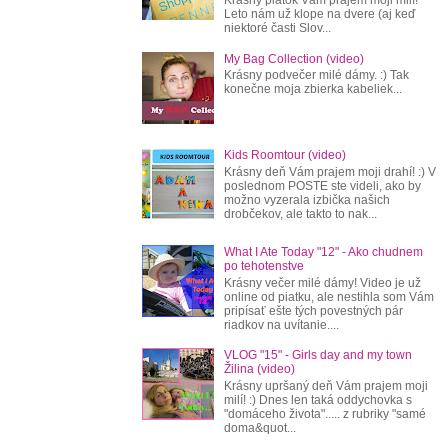
Leto nám už klope na dvere (aj keď
niektoré časti Slov...
My Bag Collection (video)
Krásny podvečer milé dámy. :) Tak
konečne moja zbierka kabeliek...
Kids Roomtour (video)
Krásny deň Vám prajem moji drahí! :) V
poslednom POSTE ste videli, ako by
možno vyzerala izbička našich
drobčekov, ale takto to nak...
What I Ate Today "12" - Ako chudnem
po tehotenstve
Krásny večer milé dámy! Video je už
online od piatku, ale nestihla som Vám
pripísať ešte tých povestných pár
riadkov na uvítanie....
VLOG "15" - Girls day and my town
Žilina (video)
Krásny upršaný deň Vám prajem moji
milí! :) Dnes len taká oddychovka s
"domáceho života"..... z rubriky "samé
doma&quot...