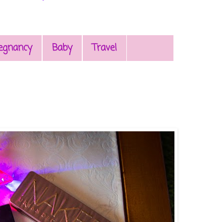
egnancy
Baby
Travel