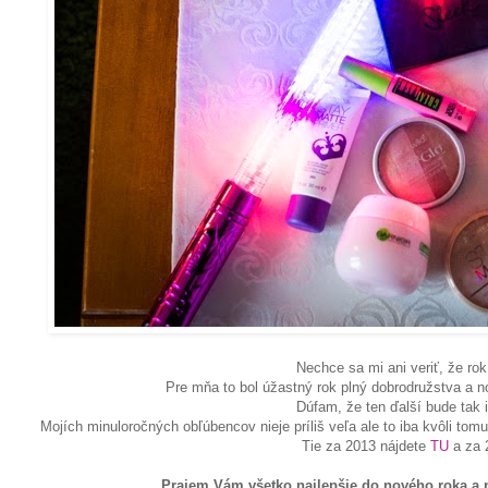
Nechce sa mi ani veriť, že rok
Pre mňa to bol úžastný rok plný dobrodružstva a 
Dúfam, že ten ďalší bude tak i
Mojích minuloročných obľúbencov nieje príliš veľa ale to iba kvôli tomu
Tie za 2013 nájdete
TU
a za 
Prajem Vám všetko najlepšie do nového roka a n