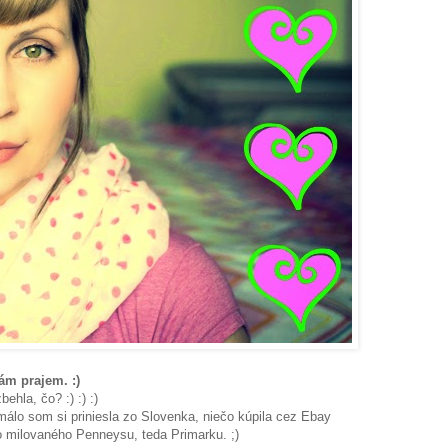
ám prajem. :)
ehla, čo? :) :) :)
lo som si priniesla zo Slovenka, niečo kúpila cez Ebay
o milovaného Penneysu, teda Primarku. ;)