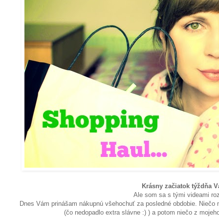
Krásny začiatok týždňa V
Ale som sa s tými videami rozb
Dnes Vám prinášam nákupnú všehochuť za posledné obdobie. Niečo má
(čo nedopadlo extra slávne :) ) a potom niečo z mojeh