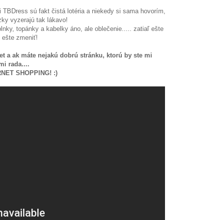
 TBDress sú fakt čistá lotéria a niekedy si sama hovorím,
rázky vyzerajú tak lákavo!
ky, topánky a kabelky áno, ale oblečenie..... zatiaľ ešte
 ešte zmeniť!
et a ak máte nejakú dobrú stránku, ktorú by ste mi
i rada....
RNET SHOPPING! :)