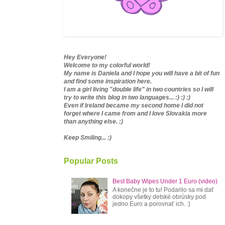
Hey Everyone!
Welcome to my colorful world!
My name is Daniela and I hope you will have a bit of fun
and find some inspiration here.
I am a girl living "double life" in two countries so I will
try to write this blog in two languages... :) :) :)
Even if Ireland became my second home I did not
forget where I came from and I love Slovakia more
than anything else. :)
Keep Smiling... :)
Popular Posts
Best Baby Wipes Under 1 Euro (video)
A konečne je to tu! Podarilo sa mi dať
dokopy všetky detské obrúsky pod
jedno Euro a porovnať ich. :)