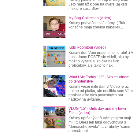
Leto nám už klope na dvere (aj keď
niektoré časti Slov...
My Bag Collection (video)
Krásny podvečer milé dámy. :) Tak
konečne moja zbierka kabeliek...
Kids Roomtour (video)
Krásny deň Vám prajem moji drahí! :) V
poslednom POSTE ste videli, ako by
možno vyzerala izbička našich
drobčekov, ale takto to nak...
What I Ate Today "12" - Ako chudnem
po tehotenstve
Krásny večer milé dámy! Video je už
online od piatku, ale nestihla som Vám
pripísať ešte tých povestných pár
riadkov na uvítanie....
VLOG "15" - Girls day and my town
Žilina (video)
Krásny upršaný deň Vám prajem moji
milí! :) Dnes len taká oddychovka s
"domáceho života"..... z rubriky "samé
doma&quot...