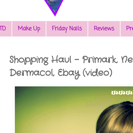
TD
Make Up
Friday Nails
Reviews
Pr
Shopping Haul - Primark, Ne
Dermacol, Ebay (video)