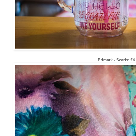
Primark - Scarfs:
€4