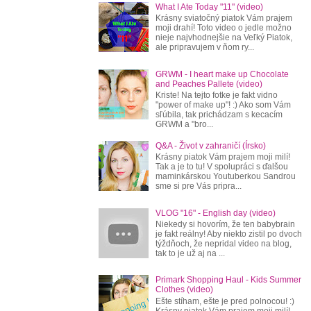
What I Ate Today "11" (video)
Krásny sviatočný piatok Vám prajem
moji drahí! Toto video o jedle možno
nieje najvhodnejšie na Veľký Piatok,
ale pripravujem v ňom ry...
GRWM - I heart make up Chocolate
and Peaches Pallete (video)
Kriste! Na tejto fotke je fakt vidno
"power of make up"! :) Ako som Vám
sľúbila, tak prichádzam s kecacím
GRWM a "bro...
Q&A - Život v zahraničí (Írsko)
Krásny piatok Vám prajem moji milí!
Tak a je to tu! V spolupráci s ďalšou
maminkárskou Youtuberkou Sandrou
sme si pre Vás pripra...
VLOG "16" - English day (video)
Niekedy si hovorím, že ten babybrain
je fakt reálny! Aby niekto zistil po dvoch
týždňoch, že nepridal video na blog,
tak to je už aj na ...
Primark Shopping Haul - Kids Summer
Clothes (video)
Ešte stíham, ešte je pred polnocou! :)
Krásny piatok Vám prajem moji milí!