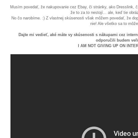
Musím povedať, že nakupovanie cez Ebay, či stránky, ako Dresslink, či
že to za to nestojí... ale, keď tie ob
No čo narobíme. :) Z vlastnej skúsenosti však môžem povedať, že dopln
nie! Ale všetko sa to môže
Dajte mi vedieť, aké máte vy skúsenosti s nákupami cez intern
odporučili budem veľm
I AM NOT GIVING UP ON INTE