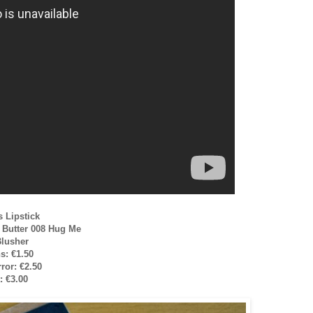
s Lipstick
r Butter 008 Hug Me
Blusher
ns:
€
1.50
rror:
€2.50
t:
€3.00