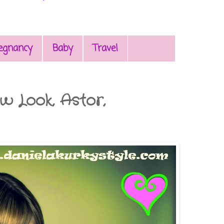
egnancy
Baby
Travel
w Look, Astor,