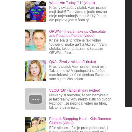
What I Ate Today "11" (video)
Krásny sviatočný piatok Vám prajem
moji drahí! Toto video o jedle možno
nieje najvhodnejšie na Veľký Piatok,
ale pripravujem v ňom ry...
GRWM - I heart make up Chocolate
and Peaches Pallete (video)
Kriste! Na tejto fotke je fakt vidno
"power of make up"! :) Ako som Vám
sľúbila, tak prichádzam s kecacím
GRWM a "bro...
Q&A - Život v zahraničí (Írsko)
Krásny piatok Vám prajem moji milí!
Tak a je to tu! V spolupráci s ďalšou
maminkárskou Youtuberkou Sandrou
sme si pre Vás pripra...
VLOG "16" - English day (video)
Niekedy si hovorím, že ten babybrain
je fakt reálny! Aby niekto zistil po dvoch
týždňoch, že nepridal video na blog,
tak to je už aj na ...
Primark Shopping Haul - Kids Summer
Clothes (video)
Ešte stíham, ešte je pred polnocou! :)
Krásny piatok Vám prajem moji milí!