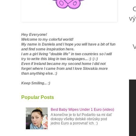
O
vý
Hey Everyone!
Welcome to my colorful world!
My name is Daniela and I hope you will have a bit of fun
V
and find some inspiration here.
I am a girl living "double life" in two countries so I will
try to write this blog in two languages... :) :) :)
Even if Ireland became my second home I did not
forget where I came from and I love Slovakia more
than anything else. :)
Keep Smiling... :)
Popular Posts
Best Baby Wipes Under 1 Euro (video)
A konečne je to tu! Podarilo sa mi dať
dokopy všetky detské obrúsky pod
jedno Euro a porovnať ich. :)