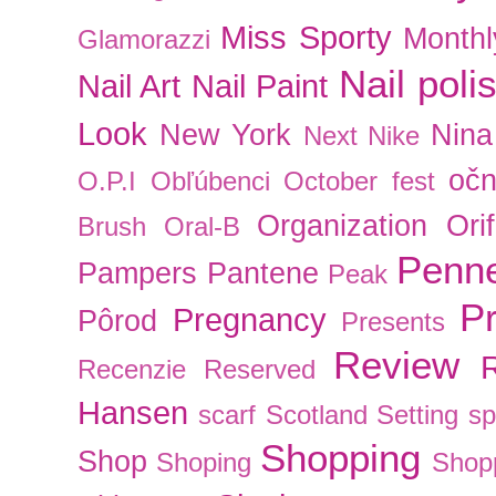
Miss Sporty
Monthl
Glamorazzi
Nail poli
Nail Art
Nail Paint
Look
New York
Nina
Next
Nike
očn
O.P.I
Obľúbenci
October fest
Organization
Ori
Brush
Oral-B
Penn
Pampers
Pantene
Peak
P
Pregnancy
Pôrod
Presents
Review
Recenzie
Reserved
Hansen
scarf
Scotland
Setting s
Shopping
Shop
Shoping
Shop