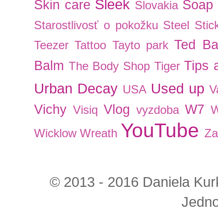
Sleek
Skin care
Soap 
Slovakia
Starostlivosť o pokožku
Steel
Stic
Ted Ba
Teezer
Tattoo
Tayto park
Balm
Tips 
The Body Shop
Tiger
Urban Decay
Used up
USA
V
Vichy
Vlog
W7
Visiq
vyzdoba
W
YouTube
Wicklow
Wreath
Za
© 2013 - 2016 Daniela Kurk
Jedno