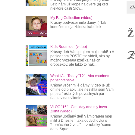
Leto nám už klope na dvere (aj keď
Zv
niektoré časti Slov...
My Bag Collection (video)
Krásny podvečer milé dámy. :) Tak
konečne moja zbierka kabeliek...
Ž
Kids Roomtour (video)
Z
Krásny deň Vám prajem moji drahí! :) V
poslednom POSTE ste videli, ako by
možno vyzerala izbička našich
drobčekov, ale takto to nak...
What I Ate Today "12" - Ako chudnem
po tehotenstve
Krásny večer milé dámy! Video je už
online od piatku, ale nestihla som Vám
pripísať ešte tých povestných pár
riadkov na uvítanie....
VLOG "15" - Girls day and my town
Žilina (video)
Krásny upršaný deň Vám prajem moji
milí! :) Dnes len taká oddychovka s
"domáceho života"..... z rubriky "samé
doma&quot...