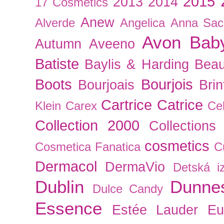
2015
2013
2014
17 Cosmetics
Anew
Alverde
Angelica
Anna Sac
Avon
Bab
Autumn
Aveeno
Batiste
Baylis & Harding
Beau
Boots
Bourjois
Bourjoais
Bri
Cartrice
Catrice
Klein
Carex
Cel
Collection 2000
Collections
cosmetics
Cosmetica Fanatica
C
Dermacol
DermaVio
Detská i
Dublin
Dunne
Dulce Candy
Essence
Estée Lauder
Eu