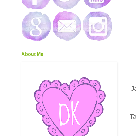
About Me
J
Ta