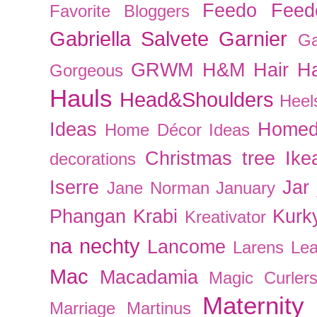
Feedo
Feed
Favorite Bloggers
Gabriella Salvete
Garnier
Ga
GRWM
H&M
Hair
Ha
Gorgeous
Hauls
Head&Shoulders
Heel
Ideas
Homed
Home Décor Ideas
Christmas tree
Ike
decorations
Iserre
Jar
Jane Norman
January
Phangan
Krabi
Kurk
Kreativator
na nechty
Lancome
Larens
Le
Mac
Macadamia
Magic Curler
Maternity
Marriage
Martinus